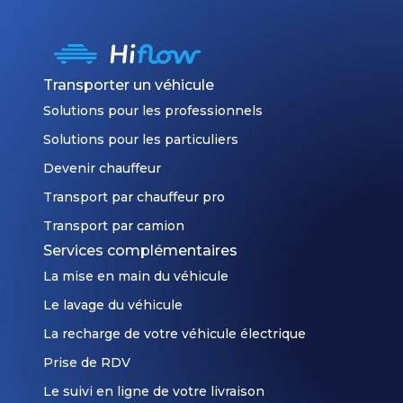
camion
porte-
voiture
doit
Transporter un véhicule
pouvoir
Solutions pour les professionnels
accéder
Solutions pour les particuliers
aux
Devenir chauffeur
lieux
de
Transport par chauffeur pro
départ
Transport par camion
et
Services complémentaires
d’arrivée.
La mise en main du véhicule
En
cas
Le lavage du véhicule
de
La recharge de votre véhicule électrique
rues
Prise de RDV
trop
étroites
Le suivi en ligne de votre livraison