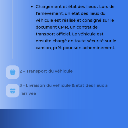
ou
le
Chargement et état des lieux : Lors de
de
transporteur
l’enlèvement, un état des lieux du
dommage.
peut
véhicule est réalisé et consigné sur le
Le
refuser
document CMR, un contrat de
transporteur
un
transport officiel. Le véhicule est
peut
véhicule
ensuite chargé en toute sécurité sur le
refuser
contenant
camion, prêt pour son acheminement.
la
des
prise
affaires
en
à
2 - Transport du véhicule
charge
bord.
d’un
3 - Livraison du véhicule & état des lieux à
véhicule
En
contenant
l’arrivée
revanche,
des
il
affaires
n’est
à
pas
bord,
nécessaire
par