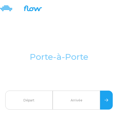
Transportez votre
voiture par camion en
Porte-à-Porte
Découvrez notre service de transport par camion, pour
déplacer votre véhicule entre deux adresses de votre
choix