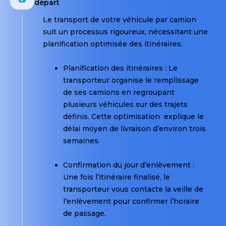
effet
départ
cas
personnel
de
Le transport de votre véhicule par camion
ne
vol
suit un processus rigoureux, nécessitant une
doit
ou
planification optimisée des itinéraires.
rester
de
à
perte,
Planification des itinéraires : Le
l’intérieur.
ces
transporteur organise le remplissage
Ces
objets
de ses camions en regroupant
objets
ne
plusieurs véhicules sur des trajets
ne
sont
définis. Cette optimisation explique le
sont
pas
délai moyen de livraison d’environ trois
pas
couverts
semaines.
couverts
par
par
l’assurance.
Confirmation du jour d’enlèvement :
l’assurance
Pour
Une fois l’itinéraire finalisé, le
en
des
transporteur vous contacte la veille de
cas
raisons
l’enlèvement pour confirmer l’horaire
de
de
de passage.
vol
sécurité,