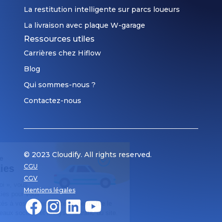
ou
La restitution intelligente sur parcs loueurs
d’accès
La livraison avec plaque W-garage
difficile,
un
Ressources utiles
point
Carrières chez Hiflow
de
Blog
rendez-
Qui sommes-nous ?
vous
alternatif
Contactez-nous
devra
être
défini
en
© 2023 Cloudify. All rights reserved.
amont.
Respect de votre vie privée
CGU
Gestion des cookies
CGV
En cliquant sur « OK pour moi », vous
Mentions légales
acceptez l’utilisation de cookies pour vous
proposer des contenus adaptés à vos centres d’intérêt, permettre le
partage de pages sur les réseaux sociaux et analyser le trafic du site.