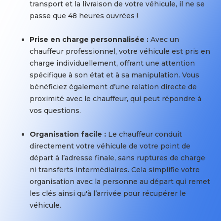
transport et la livraison de votre véhicule, il ne se
centre
3
passe que 48 heures ouvrées !
de
semaines.
stockage
Prise en charge personnalisée :
Avec un
au
chauffeur professionnel, votre véhicule est pris en
plus
Sélection
charge individuellement, offrant une attention
proche
des
spécifique à son état et à sa manipulation. Vous
de
prestataires
bénéficiez également d’une relation directe de
l’adresse
de
proximité avec le chauffeur, qui peut répondre à
indiquée
transport
vos questions.
et
:
votre
Le
Organisation facile :
Le chauffeur conduit
véhicule
réseau
directement votre véhicule de votre point de
est
de
départ à l’adresse finale, sans ruptures de charge
livré
transporteur
ni transferts intermédiaires. Cela simplifie votre
sur
camion
organisation avec la personne au départ qui remet
le
est
les clés ainsi qu'à l’arrivée pour récupérer le
centre
sélectionné
véhicule.
de
par
stockage