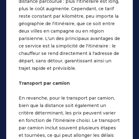
il
distance parcourue : plus l'itinéraire est long,
normes
faut
plus le coût augmente. Cependant, ce tarif
les
trouver
reste constant par kilomètre, peu importe la
plus
le
géographie de l'itinéraire, que ce soit entre
strictes
ou
deux villes en campagne ou en région
en
les
parisienne. L'un des principaux avantages de
matière
camions
ce service est la simplicité de l'itinéraire : le
de
à
chauffeur se rend directement à l'adresse de
sécurité
compléter
départ, sans détour, garantissant ainsi un
pour
sur
trajet rapide et prévisible.
le
les
transport
bons
Transport par camion
et
itinéraires.
la
Confirmation
En revanche, pour le transport par camion,
manutention
du
bien que la distance soit également un
des
jour
critère déterminant, les prix peuvent varier
véhicules.
de
en fonction de l’itinéraire choisi. Le transport
l’enlèvement
par camion inclut souvent plusieurs étapes
Déroulement
du
et tournées, ce qui peut allonger les délais