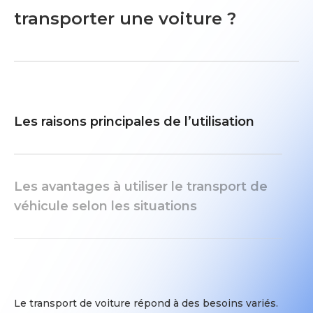
remplit
Transport
transporter une voiture ?
le
sécurisé
document
:
CMR
Le
qui
transport
fait
est
office
effectué
Les raisons principales de l’utilisation
d’état
en
des
sécurité.
lieux
Sur
et
certains
Les avantages à utiliser le transport de
vous
itinéraires
véhicule selon les situations
remet
ou
la
sur
copie.
distance
Préparation
longues,
et
le
planification
véhicule
Le transport de voiture répond à des besoins variés.
du
peut