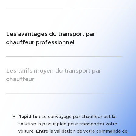
camion
transport
porte-
:
véhicule
Votre
de
véhicule
8
sera
Les avantages du transport par
à
livré
chauffeur professionnel
10
à
places.
l’adresse
indiquée
Délais
(sous
Les tarifs moyen du transport par
de
réserve
chauffeur
transport
d'accessibilité
:
de
Vous
l’adresse)
déposez
dans
votre
un
Rapidité :
Le convoyage par chauffeur est la
véhicule
délai
solution la plus rapide pour transporter votre
sur
moyen
voiture. Entre la validation de votre commande de
un
de