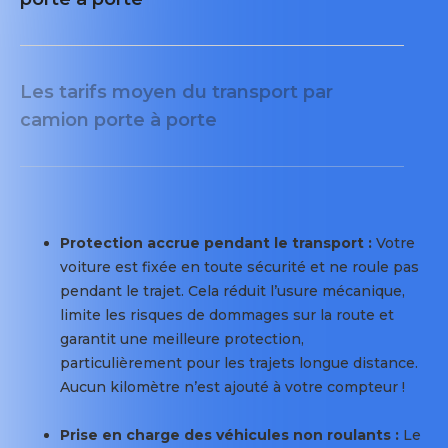
des
flotte
prestataires
d’au
de
moins
transport
10
Les tarifs moyen du transport par
:
portes
camion porte à porte
Le
véhicules
réseau
Expertise
de
professionnelle
transporteurs
:
camion
prestataires
Protection accrue pendant le transport :
Votre
est
reconnus
voiture est fixée en toute sécurité et ne roule pas
rigoureusement
par
pendant le trajet. Cela réduit l’usure mécanique,
sélectionné
le
limite les risques de dommages sur la route et
par
secteur
garantit une meilleure protection,
Hiflow.
automobile
particulièrement pour les trajets longue distance.
Nous
avec
Aucun kilomètre n’est ajouté à votre compteur !
collaborons
une
exclusivement
expérience
Prise en charge des véhicules non roulants :
Le
avec