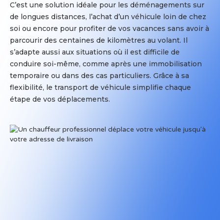
C’est une solution idéale pour les déménagements sur
transporteur
faire
de longues distances, l’achat d’un véhicule loin de chez
camion
l’objet
soi ou encore pour profiter de vos vacances sans avoir à
:
d’une
parcourir des centaines de kilomètres au volant. Il
Le
rupture
s’adapte aussi aux situations où il est difficile de
transporteur
de
conduire soi-même, comme après une immobilisation
camion
charge.
temporaire ou dans des cas particuliers. Grâce à sa
réalise
Cela
flexibilité, le transport de véhicule simplifie chaque
la
signifie
étape de vos déplacements.
planification
qu’il
des
pourra
itinéraires.
être
Il
transféré
va
d’un
compléter
camion
avec
à
votre
un
véhicule
autre
le
pendant
camion