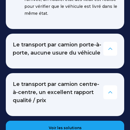
pour vérifier que le véhicule est livré dans le
même état.
Le transport par camion porte-à-
porte, aucune usure du véhicule
Modalité
de
prise
Le transport par camion centre-
en
à-centre, un excellent rapport
charge
qualité / prix
du
véhicule
Modalité
:
de
Un
Voir les solutions
prise