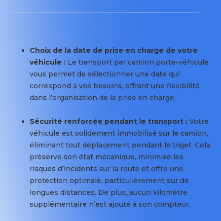
Dès
France
votre
afin
validation
de
de
mailler
la
Choix de la date de prise en charge de votre
correctement
commande
véhicule :
Le transport par camion porte-véhicule
le
de
vous permet de sélectionner une date qui
territoire.
transport,
correspond à vos besoins, offrant une flexibilité
Il
votre
dans l’organisation de la prise en charge.
s’agit
commande
de
est
Sécurité renforcée pendant le transport :
Votre
centres
confirmée
véhicule est solidement immobilisé sur le camion,
où
:
éliminant tout déplacement pendant le trajet. Cela
sont
préserve son état mécanique, minimise les
stockés
Préparation
risques d’incidents sur la route et offre une
à
et
protection optimale, particulièrement sur de
minima
planification
longues distances. De plus, aucun kilomètre
plusieurs
du
supplémentaire n’est ajouté à son compteur.
centaines
transporteur
de