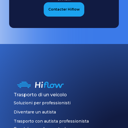
document
de
CMR
Contacter Hiflow
charge,
à
ce
l’arrivée
qui
est
signifie
complété
que
pour
le
assurer
véhicule
une
pourrait
communication
être
sans
transféré
faille.
d’un
camion
Trasporto di un veicolo
à
un
Soluzioni per professionisti
autre
Diventare un autista
pendant
Trasporto con autista professionista
le