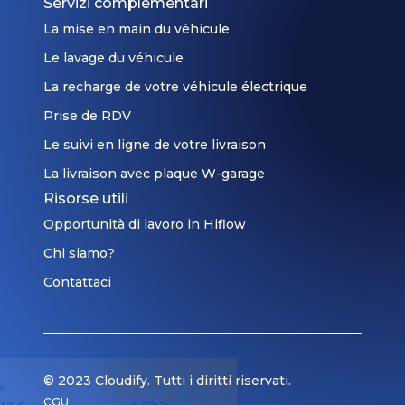
Servizi complementari
trajet.
Cela
La mise en main du véhicule
fait
Le lavage du véhicule
partie
La recharge de votre véhicule électrique
de
notre
Prise de RDV
processus
Le suivi en ligne de votre livraison
d'optimisation
La livraison avec plaque W-garage
du
Risorse utili
remplissage
des
Opportunità di lavoro in Hiflow
camions.
Chi siamo?
Le
Contattaci
délai
entre
le
départ
et
© 2023 Cloudify. Tutti i diritti riservati.
Respect de votre vie privée
la
CGU