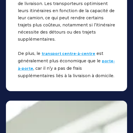
du
véhicule
de livraison. Les transporteurs optimisent
transport
:
leurs itinéraires en fonction de la capacité de
:
dès
leur camion, ce qui peut rendre certains
Dès
lors
trajets plus coûteux, notamment si l’itinéraire
que
que
nécessite des détours ou des trajets
vous
la
supplémentaires.
validez
planification
votre
d’itinéraire
De plus, le
est
transport centre-à-centre
commande
est
généralement plus économique que le
porte-
de
réalisée,
, car il n’y a pas de frais
à-porte
transport,
le
supplémentaires liés à la livraison à domicile.
celle-
transporteur
ci
camion
est
rentre
confirmée
en
:
contact
la
Dépôt
veille
du
de