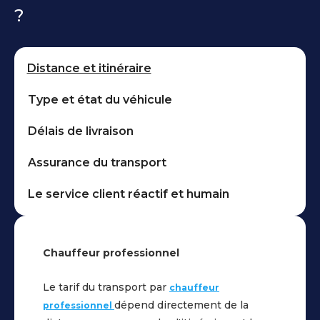
secteur
?
sur
automobile,
un
notamment
itinéraire.
les
Cette
Distance et itinéraire
concessionnaires
étape
et
explique
Type et état du véhicule
les
la
loueurs
Délais de livraison
durée
de
moyenne
véhicules.
Assurance du transport
de
Sécurité
3
des
Le service client réactif et humain
semaines
transports
pour
:
voir
Les
Chauffeur professionnel
son
transporteurs
véhicule
choisis
Le tarif du transport par
livré
chauffeur
respectent
car
dépend directement de la
professionnel
les