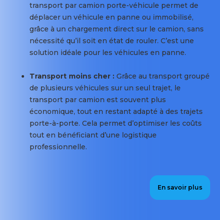
auprès
transport par camion porte-véhicule permet de
2
des
déplacer un véhicule en panne ou immobilisé,
transporteurs
professionnels
grâce à un chargement direct sur le camion, sans
camion
de
nécessité qu’il soit en état de rouler. C’est une
qui
l’automobile
solution idéale pour les véhicules en panne.
prennent
(concessionnaires,
en
loueurs
Transport moins cher :
Grâce au transport groupé
charge
de
de plusieurs véhicules sur un seul trajet, le
l'ensemble
véhicules
transport par camion est souvent plus
de
…)
économique, tout en restant adapté à des trajets
l’opération,
Sécurité
porte-à-porte. Cela permet d’optimiser les coûts
une
des
tout en bénéficiant d’une logistique
exclusivité
transports
professionnelle.
que
:
nous
Chaque
offrons
transporteur
à
En savoir plus
respecte
nos
les
clients.
normes