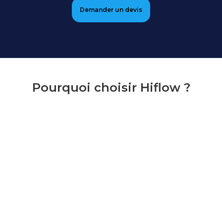
Demander un devis
Pourquoi choisir Hiflow ?
Sublimez l'expérience de livraison
de vos clients
Garantissez la satisfaction de vos clients grâce
au réseau de chauffeurs certifiés par Hiflow
Découvrir le réseau de chauffeurs