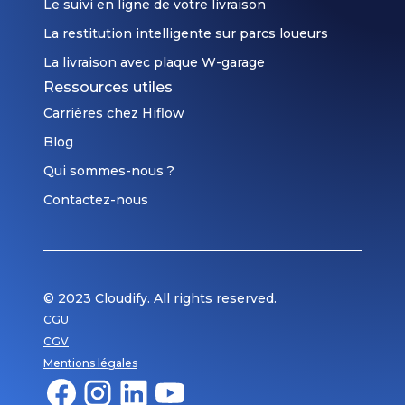
Le suivi en ligne de votre livraison
La restitution intelligente sur parcs loueurs
La livraison avec plaque W-garage
Ressources utiles
Carrières chez Hiflow
Blog
Qui sommes-nous ?
Contactez-nous
© 2023 Cloudify. All rights reserved.
Respect de votre vie privée
CGU
Gestion des cookies
CGV
En cliquant sur « OK pour moi », vous acceptez l’utilisation de
Mentions légales
cookies pour vous proposer des contenus adaptés à vos centres
d’intérêt, permettre le partage de pages sur les réseaux sociaux et
analyser le trafic du site.