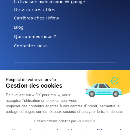
La livraison avec plaque W-garage
Ressources utiles
Carrières chez Hiflow
Blog
Qui sommes-nous ?
Contactez-nous
© 2023 Cloudify. All rights reserved.
Respect de votre vie privée
CGU
Gestion des cookies
CGV
En cliquant sur « OK pour moi », vous
Mentions légales
acceptez l’utilisation de cookies pour vous
proposer des contenus adaptés à vos centres d’intérêt, permettre le
partage de pages sur les réseaux sociaux et analyser le trafic du site.
Consentements certifiés par