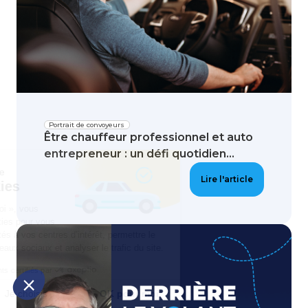
Portrait de convoyeurs
Être chauffeur professionnel et auto
entrepreneur : un défi quotidien...
Respect de votre vie privée
Lire l'article
Gestion des cookies
En cliquant sur « OK pour moi », vous
acceptez l’utilisation de cookies pour vous
proposer des contenus adaptés à vos centres d’intérêt, permettre le
partage de pages sur les réseaux sociaux et analyser le trafic du site.
Consentements certifiés par
Non merci
Je choisis
OK pour moi