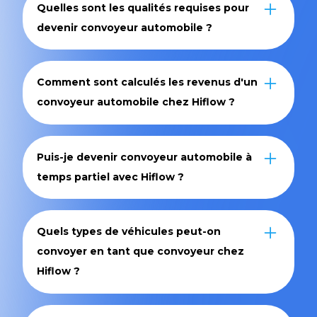
Quelles sont les qualités requises pour
devenir convoyeur automobile ?
Pour être convoyeur chez Hiflow, il faut faire
preuve de ponctualité, de rigueur et
Comment sont calculés les revenus d'un
d’autonomie. Une conduite responsable et une
convoyeur automobile chez Hiflow ?
bonne maîtrise des outils numériques sont
également essentielles.
Vos revenus comprennent le tarif de votre
prestation (temps et distance parcourue) ainsi
Puis-je devenir convoyeur automobile à
que les frais de route (carburant, péages…).
temps partiel avec Hiflow ?
Tout est précisé dans un devis validé avant
chaque mission.
Oui, tout à fait. Vous choisissez vos missions
librement, selon vos disponibilités. C’est une
Quels types de véhicules peut-on
activité compatible avec un emploi principal ou
convoyer en tant que convoyeur chez
d'autres projets.
Hiflow ?
Vous pouvez être amené à convoyer une