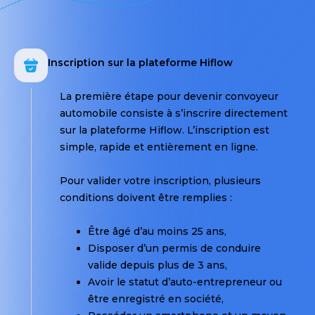
que
chaque
l’organisation
étape.
des
factures
Inscription sur la plateforme Hiflow
de
paiement”.
La première étape pour devenir convoyeur
automobile consiste à s’inscrire directement
sur la plateforme Hiflow. L’inscription est
simple, rapide et entièrement en ligne.
Pour valider votre inscription, plusieurs
conditions doivent être remplies :
Être âgé d’au moins 25 ans,
Disposer d’un permis de conduire
valide depuis plus de 3 ans,
Avoir le statut d’auto-entrepreneur ou
être enregistré en société,