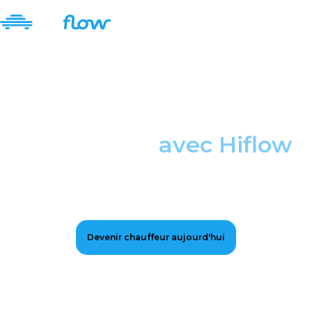
Devenir convoyeur
automobile
avec Hiflow
Devenez convoyeur automobile professionnel avec
Hiflow : plateforme de convoyeur automobile
indépendants.
Devenir chauffeur aujourd'hui