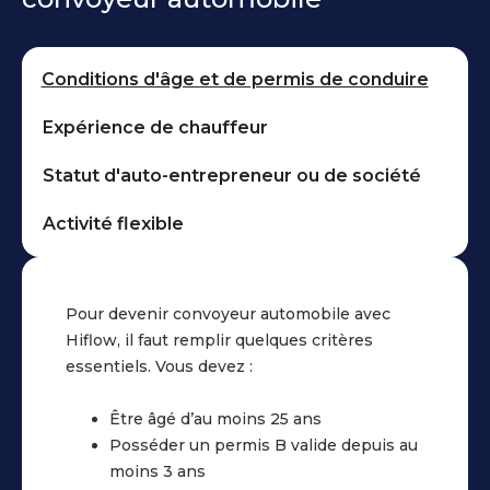
pour
:
vos
vous
Paiement
missions.
:
des
Grâce
Conditions d'âge et de permis de conduire
missions
à
Ligne
tous
son
Expérience de chauffeur
d’urgence
les
interface
dédiée
15
Statut d'auto-entrepreneur ou de société
intuitive,
:
jours,
vous
Pour
selon
Activité flexible
gagnerez
résoudre
un
en
vos
calendrier
efficacité
imprévus
précis.
à
Pour devenir convoyeur automobile avec
sur
chaque
Hiflow, il faut remplir quelques critères
la
Traitement
étape
essentiels. Vous devez :
route,
rapide
:
avec
des
Être âgé d’au moins 25 ans
un
factures
Avant
Posséder un permis B valide depuis au
traitement
:
la
moins 3 ans
garanti
Les