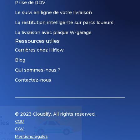
Prise de RDV
Le suivi en ligne de votre livraison
La restitution intelligente sur parcs loueurs
La livraison avec plaque W-garage
Ressources utiles
Carrières chez Hiflow
Blog
Qui sommes-nous ?
Contactez-nous
© 2023 Cloudify. All rights reserved.
Respect de votre vie privée
CGU
Gestion des cookies
CGV
En cliquant sur « OK pour moi », vous
Mentions légales
acceptez l’utilisation de cookies pour vous