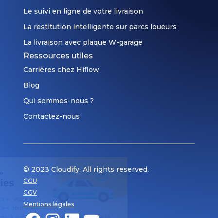
Le suivi en ligne de votre livraison
La restitution intelligente sur parcs loueurs
La livraison avec plaque W-garage
Ressources utiles
Carrières chez Hiflow
Blog
Qui sommes-nous ?
Contactez-nous
© 2023 Cloudify. All rights reserved.
Respect de votre vie privée
CGU
Gestion des cookies
CGV
En cliquant sur « OK pour moi », vous
Mentions légales
acceptez l’utilisation de cookies pour vous
proposer des contenus adaptés à vos centres d’intérêt, permettre le