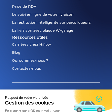
Prise de RDV
Le suivi en ligne de votre livraison
La restitution intelligente sur parcs loueurs
La livraison avec plaque W-garage
Ressources utiles
Carrières chez Hiflow
Blog
Qui sommes-nous ?
Contactez-nous
© 2023 Cloudify. All rights reserved.
Respect de votre vie privée
CGU
Gestion des cookies
CGV
En cliquant sur « OK pour moi », vous