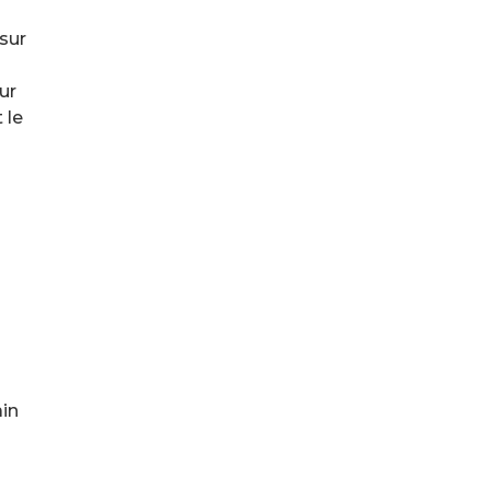
sur
ur
 le
ain