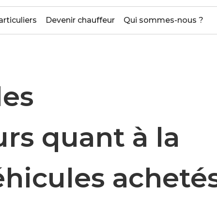
articuliers
Devenir chauffeur
Qui sommes-nous ?
des
s quant à la
éhicules acheté