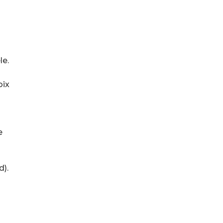
le.
oix
e
d).