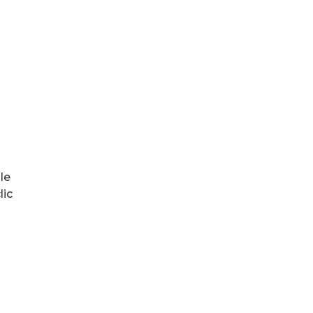
le
lic